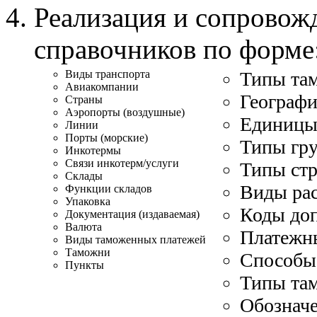
Реализация и сопровож
справочников по форме
Виды транспорта
Типы та
Авиакомпании
Географи
Страны
Аэропорты (воздушные)
Единицы
Линии
Порты (морские)
Типы гру
Инкотермы
Связи инкотерм/услуги
Типы стр
Склады
Виды рас
Функции складов
Упаковка
Коды доп
Документация (издаваемая)
Валюта
Платежн
Виды таможенных платежей
Таможни
Способы
Пункты
Типы та
Обозначе